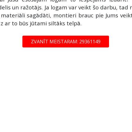
delis un ražotājs. Ja logam var veikt šo darbu, t
i materiāli sagādāti, montieri brauc pie Jums vei
z ar to būs jūtami siltāks telpā.
ZVANĪT MEISTARAM: 29361149