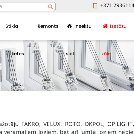
+371 293611
Stikla
Remonts
Insektu
Izstāžu
paketes
sieti
zāle
s
ražotāju FAKRO, VELUX, ROTO, OKPOL, OPILIGHT
a veramajiem logiem, bet arī Jumta logiem nepie