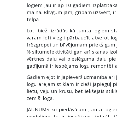
logiem jau ir ap 10 gadiem. Izplatītākā
maiņa. Blīvgumijām, gribam uzsvērt, i
telpā.
Ļoti bieži izrādās kā Jumta logiem s
varam ļoti viegli pārbaudīt atverot l
frēzgropei un blīvējumam priekš gumija
% siltumefektivitāti gan arī skaņas izol
vērtnes daļu vai pieslēguma daļu pie 
gadījumā ir iespējams logu remontēt 
Gadiem ejot ir jāpievērš uzmanībā arī 
logu ārējam stiklam ir cieši jāpieguļ pi
lietu, vēju un krusu, bet iekšējais stik
zem šī loga.
JAUNUMS ko piedāvājam Jumta logiem i
modeļiem to ir iespējams izdarīt. 