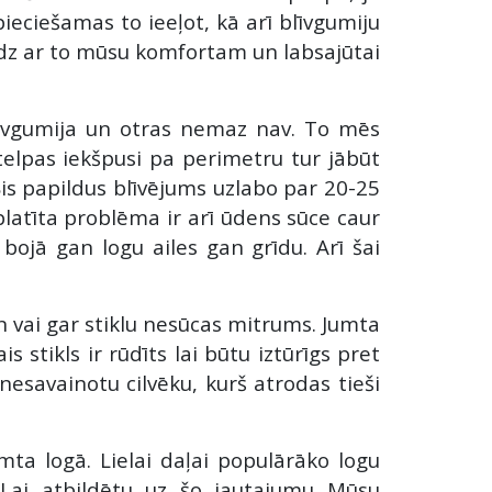
pieciešamas to ieeļot, kā arī blīvgumiju
īdz ar to mūsu komfortam un labsajūtai
blīvgumija un otras nemaz nav. To mēs
telpas iekšpusi pa perimetru tur jābūt
Šis papildus blīvējums uzlabo par 20-25
Izplatīta problēma ir arī ūdens sūce caur
bojā gan logu ailes gan grīdu. Arī šai
n vai gar stiklu nesūcas mitrums. Jumta
s stikls ir rūdīts lai būtu iztūrīgs pret
s nesavainotu cilvēku, kurš atrodas tieši
ta logā. Lielai daļai populārāko logu
 Lai atbildētu uz šo jautajumu Mūsu