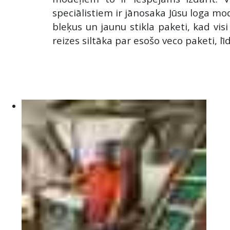
speciālistiem ir jānosaka Jūsu loga mo
bleķus un jaunu stikla paketi, kad vis
reizes siltāka par esošo veco paketi, līd