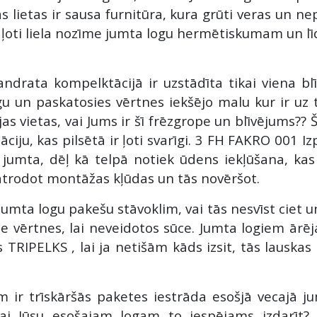
s lietas ir sausa furnitūra, kura grūti veras un ne
r ļoti liela nozīme jumta logu hermētiskumam un l
tandrata kompelktācijā ir uzstādīta tikai viena 
ogu un paskatosies vērtnes iekšējo malu kur ir uz 
s vietas, vai Jums ir šī frēzgrope un blīvējums?? 
āciju, kas pilsētā ir ļoti svarīgi. 3 FH FAKRO 001 
jumta, dēļ kā telpā notiek ūdens iekļūšana, kas 
atrodot montāžas kļūdas un tās novēršot.
Jumta logu pakešu stāvoklim, vai tās nesvīst ciet u
e vērtnes, lai neveidotos sūce. Jumta logiem ārējai
ls TRIPELKS , lai ja netišām kāds izsit, tās lauska
r trīskāršās paketes iestrāda esošjā vecajā jum
Vai Jūsu esošajam logam to iespējams izdarīt?