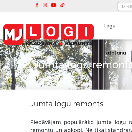
Logu
ražošana
Jumta logu remont
Jumta logu remonts
Piedāvājam populārāko jumta logu 
remontu un apkopi. Ne tikai standrat