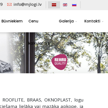
49
info@mjlogi.lv
Būvniekiem
Cenu
Galerija
Kontakti
kalkulators
, ROOFLITE, BRAAS, OKNOPLAST, logu
ciešama lielāka vai mazāka apkope, ja