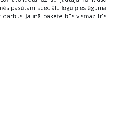
ad mēs pasūtam speciālu logu pieslēguma
kt darbus. Jaunā pakete būs vismaz trīs