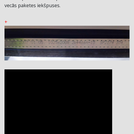
vecās paketes iekšpuses.
+