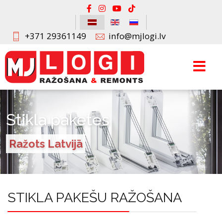
+371 29361149
info@mjlogi.lv
Stikla paketes
Ražots Latvijā
STIKLA PAKEŠU RAŽOŠANA