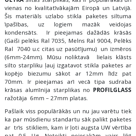
vienas no kvalitatīvākajām Eiropā un Latvijā.
Šis materiāls uzlabo stikla paketes siltuma
īpašības, uz logiem mazāk veidojas
kondensāts. Ir pieejamas dažādās krāsās
(Gaiši pelēks Ral 7035, Melns Ral 9004, Pelēks
Ral 7040 u.c citas uz pasūtījumu) un izmēros
(6mm-24mm). Mūsu noliktavā lielais klāsts
silto starpliku ļauj izgatavot stikla paketes ar
kopējo biezumu sākot ar 12mm līdz pat
70mm. Ir pieejamas arī vecā tipa sudraba
krāsas alumīnija starplikas no
PROFILGLASS
ražotāja 6mm – 27mm platas.
Pašlaik viss populārākās un nu jau varētu tiek
ka par mūsdienu standartu sāk palikt paketes
ar trīs stikliem, kam ir ļoti augsta UW vērtība
pat 0.5 Ug. Noteikti neiesakām vairs likt