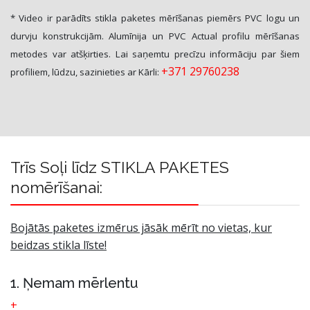
* Video ir parādīts stikla paketes mērīšanas piemērs PVC logu un
durvju konstrukcijām. Alumīnija un PVC Actual profilu mērīšanas
metodes var atšķirties. Lai saņemtu precīzu informāciju par šiem
+371 29760238
profiliem, lūdzu, sazinieties ar Kārli:
Trīs Soļi līdz STIKLA PAKETES
nomērīšanai:
Bojātās paketes izmērus jāsāk mērīt no vietas, kur
beidzas stikla līste!
1. Ņemam mērlentu
+