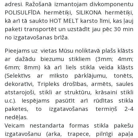
adresi. Ražošanā izmantojam divkomponentu
POLISULFĪDA hermētiķi, SILIKONA hermētiķi,
kā arī tā saukto HOT MELT karsto līmi, kas ļauj
paketi transportēt un uzstādīt jau pēc 30 min
no izgatavošanas brīža.
Pieejams uz vietas Mūsu noliktavā plašs klāsts
ar dažādu biezumu stikliem (3mm; 4mm;
6mm; 8mm) kā arī liels stikla veida klāsts
(Selektīvs ar mīksto pārklājumu, tonēts,
dekoratīvi, Tripleks drošības, armēts, saules
atstarojoši, stikli ar struktūru, krāsaini stikli
u.c.). Iespējams pasūtīt arī rūdītas stikla
paketes, to izgatavošanas termiņš 2-4
nedēļas.
Veicam nestandarta formas stikla pakešu
izgatavošanu (arka, trapece, pilnīgi apaļa