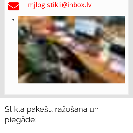
mjlogistikli@inbox.lv
Stikla pakešu ražošana un
piegāde: