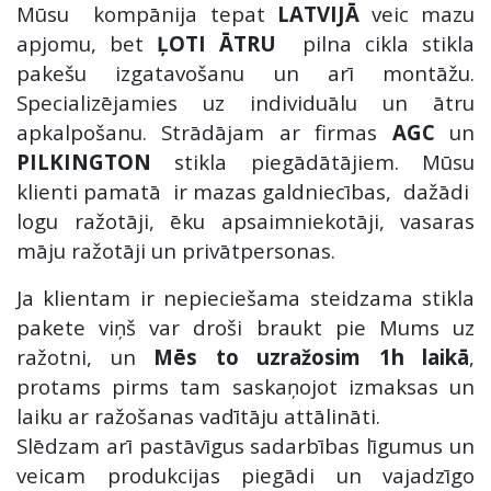
Mūsu kompānija tepat
LATVIJĀ
veic mazu
apjomu, bet
ĻOTI ĀTRU
pilna cikla stikla
pakešu izgatavošanu un arī montāžu.
Specializējamies uz individuālu un ātru
apkalpošanu. Strādājam ar firmas
AGC
un
PILKINGTON
stikla piegādātājiem. Mūsu
klienti pamatā ir mazas galdniecības, dažādi
logu ražotāji, ēku apsaimniekotāji, vasaras
māju ražotāji un privātpersonas.
Ja klientam ir nepieciešama steidzama stikla
pakete viņš var droši braukt pie Mums uz
ražotni, un
Mēs to uzražosim 1h laikā
,
protams pirms tam saskaņojot izmaksas un
laiku ar ražošanas vadītāju attālināti.
Slēdzam arī pastāvīgus sadarbības līgumus un
veicam produkcijas piegādi un vajadzīgo