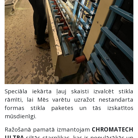
Speciāla iekārta ļauj skaisti izvalcēt stikla
rāmīti, lai Mēs varētu uzražot nestandarta
formas stikla paketes un tās izskatītos
mūsdienīgi.
Ražošanā pamatā izmantojam
CHROMATECH
ULTRA
siltās starplikas, kas ir populārākās un