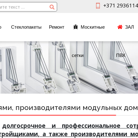
+371 293611
о
Стеклопакеты
Ремонт
Москитные
ЗАЛ
сетки
ПВХ
ями, производителями модульных домо
,
долгосрочное и профессиональное сот
стройщиками, а также производителями мо