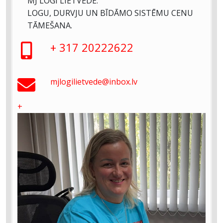
MJ LOGI LIETVEDE.
LOGU, DURVJU UN BĪDĀMO SISTĒMU CENU
TĀMEŠANA.
+ 317 20222622
mjlogilietvede@inbox.lv
+