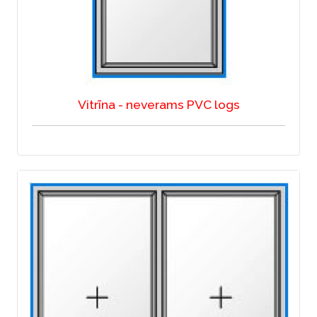
Vitrīna - neverams PVC logs