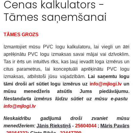
Cenas kalkulators -
Tāmes saņemšanai
TĀMES GROZS
Izmantojiet mūsu PVC logu kalkulatoru, lai viegli un ātri
aprēķinātu PVC logu izmaksas savai mājai vai dzīvoklim.
Tas ir ērts un intuitīvs rīks, kas ļauj ievadīt loga izmērus un
citus parametrus, lai konceptuāli aprēķinātu PVC logu
izmaksas, atbilstoši jūsu vajadzībām.
Lai saņemtu logu
tāmi droši arī sūtiet logu izmērus uz
info@mjlogi.lv
un
mūsu menedžeris atsūtīs Jums piedāvājumu.
Nestandarta izmērus lūdzu sūtiet uz mūsu e-pastu
info@mjlogi.lv
Neskaidrību gadījumā droši zvaniet mūsu
menedžeriem:
Jānis Riekstiņš
-
25604044
;
Māris Pavārs