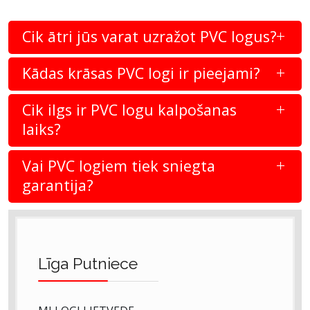
Cik ātri jūs varat uzražot PVC logus?
Kādas krāsas PVC logi ir pieejami?
Cik ilgs ir PVC logu kalpošanas
laiks?
Vai PVC logiem tiek sniegta
garantija?
Līga Putniece