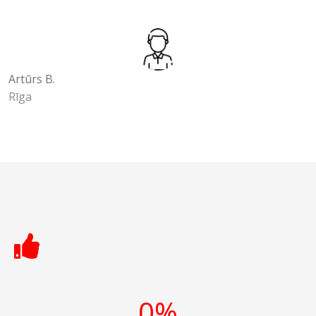
Artūrs B.
Rīga
0
%