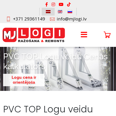
+371 29361149
info@mjlogi.lv
PVC TOP Logu veidu Cenas
kalkulators
Logu cena ir
orientējoša
PVC TOP Logu veidu