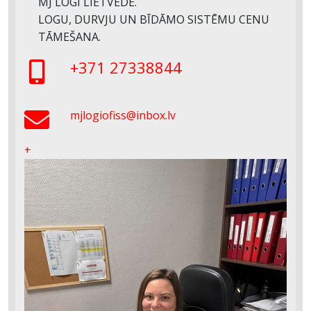
MJ LOGI LIETVEDE.
LOGU, DURVJU UN BĪDĀMO SISTĒMU CENU
TĀMEŠANA.
+371 27338844
mjlogiofiss@inbox.lv
+