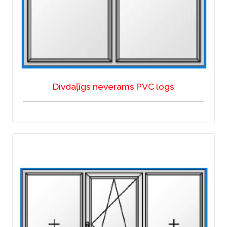
Divdaļīgs neverams PVC logs