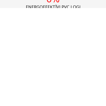
ENERGOEFEKTĪVI PVC LOGI
0
PVC LOGU MEISTARI
0
+
GADU PIEREDZE PVC LOGU RAŽOŠANĀ