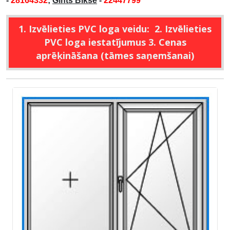
-
28164332
;
Gints Bikše
-
22447799
1. Izvēlieties PVC loga veidu: 2. Izvēlieties
PVC loga iestatījumus 3. Cenas
aprēķināšana (tāmes saņemšanai)