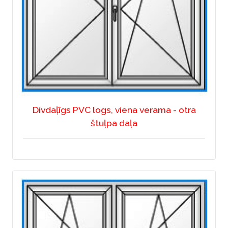
Divdaļīgs PVC logs, viena verama - otra
štuļpa daļa